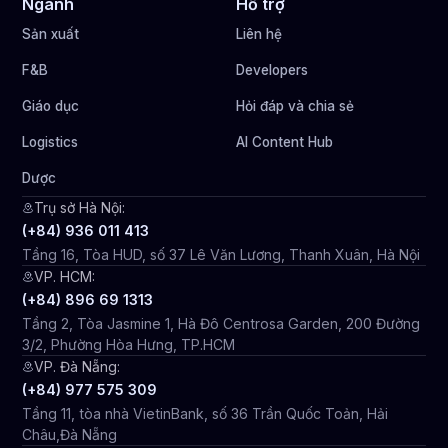
Ngành
Hỗ trợ
Sản xuất
Liên hệ
F&B
Developers
Giáo dục
Hỏi đáp và chia sẻ
Logistics
AI Content Hub
Dược
Trụ sở Hà Nội:
(+84) 936 011 413
Tầng 16, Tòa HUD, số 37 Lê Văn Lương, Thanh Xuân, Hà Nội
VP. HCM:
(+84) 896 69 1313
Tầng 2, Tòa Jasmine 1, Hà Đô Centrosa Garden, 200 Đường
3/2, Phường Hòa Hưng, TP.HCM
VP. Đà Nẵng:
(+84) 977 575 309
Tầng 11, tòa nhà VietinBank, số 36 Trần Quốc Toản, Hải
Châu,Đà Nẵng