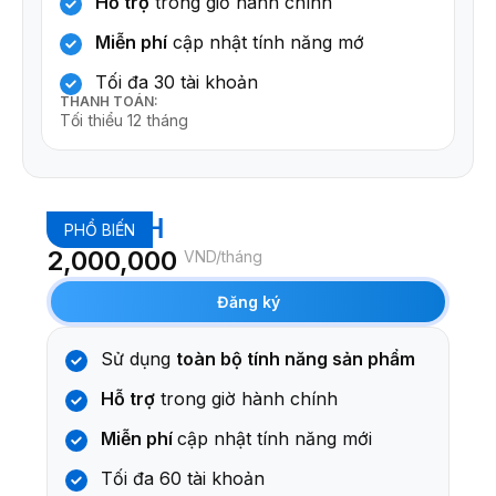
Hỗ trợ
trong giờ hành chính
Miễn phí
cập nhật tính năng mớ
Tối đa 30 tài khoản
THANH TOÁN:
Tối thiểu 12 tháng
GROWTH
PHỔ BIẾN
2,000,000
VND/tháng
Đăng ký
Sử dụng
toàn bộ tính năng sản phẩm
Hỗ trợ
trong giờ hành chính
Miễn phí
cập nhật tính năng mới
Tối đa 60 tài khoản