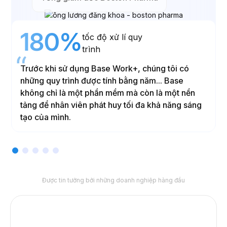
Tổng giám đốc Intro Art
70%
doanh thu tăng
trưởng hằng năm
Trong 3 năm dùng Base, Intro Art ghi nhận doanh
thu tăng trưởng 60-70%/năm, hiệu suất của
nhân viên tăng 3-4 lần, các chi phí in ấn giấy tờ
duyệt nội bộ giảm đáng kể.
Slide 2 of 5.
Được tin tưởng bởi những doanh nghiệp hàng đầu