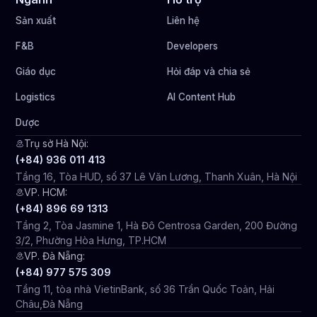
Sản xuất
Liên hệ
F&B
Developers
Giáo dục
Hỏi đáp và chia sẻ
Logistics
AI Content Hub
Dược
Trụ sở Hà Nội:
(+84) 936 011 413
Tầng 16, Tòa HUD, số 37 Lê Văn Lương, Thanh Xuân, Hà Nội
VP. HCM:
(+84) 896 69 1313
Tầng 2, Tòa Jasmine 1, Hà Đô Centrosa Garden, 200 Đường
3/2, Phường Hòa Hưng, TP.HCM
VP. Đà Nẵng:
(+84) 977 575 309
Tầng 11, tòa nhà VietinBank, số 36 Trần Quốc Toản, Hải
Châu,Đà Nẵng