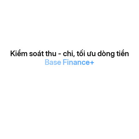
Xem báo cáo đa chiều theo loại đơn hàng, thời gian, khách
hàng, nhân viên, dự án và sản phẩm dịch vụ.
Khám phá ứng dụng Base Income
Kiểm soát thu - chi, tối ưu dòng tiền
Base Finance+