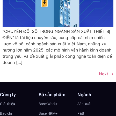
“CHUYỂN ĐỔI SỐ TRONG NGÀNH SẢN XUẤT THIẾT BỊ
ĐIỆN” là tài liệu chuyên sâu, cung cấp cái nhìn chiến
lược về bối cảnh ngành sản xuất Việt Nam, những xu
hướng lớn năm 2025, các mô hình vận hành kinh doanh
trọng yếu, và đề xuất giải pháp công nghệ toàn diện để
doanh […]
Next
→
Công ty
Bộ sản phẩm
Ngành
Giới thiệu
Base Work+
Sản xuất
Báo chí
Base HRM+
F&B