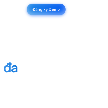
Đăng ký Demo
Đăng nhập
y trình
i đa