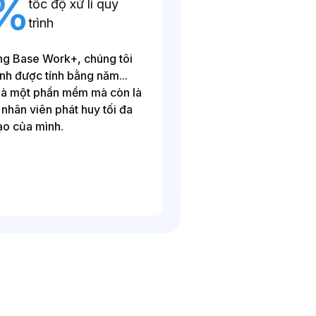
%
tốc độ xử lí quy
trình
ng Base Work+, chúng tôi
nh được tính bằng năm...
là một phần mềm mà còn là
nhân viên phát huy tối đa
ạo của mình.
Ông Lã Tuấn 
Tổng giám đốc Intro A