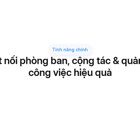
Tính năng chính
t nối phòng ban, cộng tác & quản
công việc hiệu quả
Giao việc dễ
Cộng tác hiệ
Báo cáo trực
Tùy chỉnh lin
ứng mọi phươn