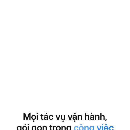
Số hóa đề xu
dễ dàng lưu tr
Phê duyệt n
duyệt mọi lúc 
Rõ ràng thẩm
ràng theo từn
Bảo mật dữ li
Khám phá 
Mọi tác vụ vận hành,
gói gọn trong
công việc