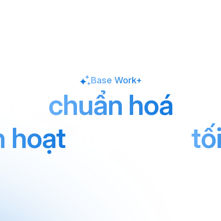
Lĩnh vực
Tin tức
Khách hàng
Về chúng tôi
Base Work+
hành
chuẩn hoá
, qu
h hoạt
, hiệu suất
tố