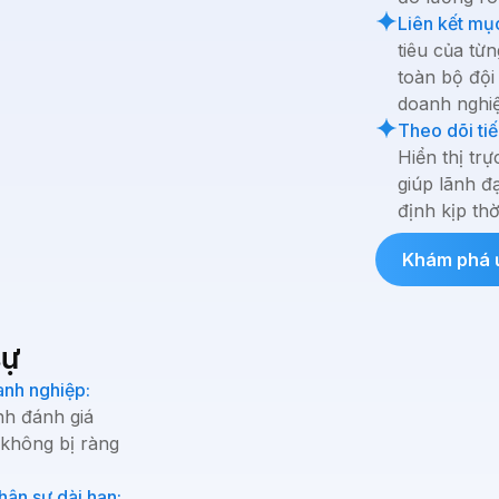
Liên kết mục
tiêu của từ
toàn bộ đội
doanh nghi
Theo dõi tiế
Hiển thị tr
giúp lãnh đ
định kịp thờ
Khám phá 
sự
anh nghiệp:
nh đánh giá
 không bị ràng
hân sự dài hạn: