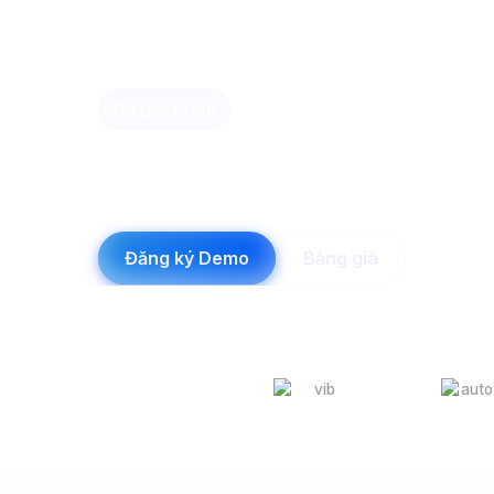
Bộ giải pháp
Employee Hap
Giải pháp số hóa quản trị nhân sự cho doanh 
Đăng ký Demo
Bảng giá