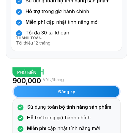
Sử dụng
toàn bộ tính năng sản phẩm
Hỗ trợ
trong giờ hành chính
Miễn phí
cập nhật tính năng mới
Tối đa 30 tài khoản
THANH TOÁN:
Tối thiểu 12 tháng
GROWTH
PHỔ BIẾN
900,000
VND/tháng
Đăng ký
Sử dụng
toàn bộ tính năng sản phẩm
Hỗ trợ
trong giờ hành chính
Miễn phí
cập nhật tính năng mới