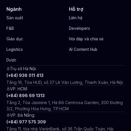
Ngành
Hỗ trợ
Sản xuất
Liên hệ
F&B
Developers
Giáo dục
Hỏi đáp và chia sẻ
Logistics
AI Content Hub
Dược
Trụ sở Hà Nội:
(+84) 936 011 413
Tầng 16, Tòa HUD, số 37 Lê Văn Lương, Thanh Xuân, Hà Nội
VP. HCM:
(+84) 896 69 1313
Tầng 2, Tòa Jasmine 1, Hà Đô Centrosa Garden, 200 Đường
3/2, Phường Hòa Hưng, TP.HCM
VP. Đà Nẵng:
(+84) 977 575 309
Tầng 11, tòa nhà VietinBank, số 36 Trần Quốc Toản, Hải