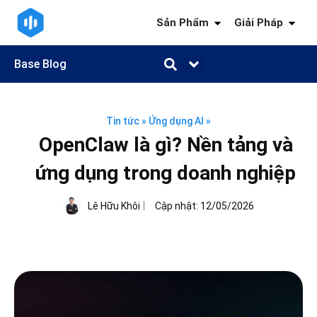
Sản Phẩm
Giải Pháp
Base Blog
Quản trị công việc
Quản trị khách hàng
Quản trị nhân sự
Quản trị tài chính
Kiến thức ngành
Tin tức
»
Ứng dụng AI
»
OpenClaw là gì? Nền tảng và
ứng dụng trong doanh nghiệp
Lê Hữu Khôi
Cập nhật:
12/05/2026