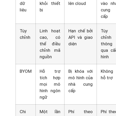
dữ
khỏi thiết
lên cloud
vào nh
liệu
bị
cung
cấp
Tùy
Linh hoạt
Hạn chế bởi
Tùy
chỉnh
cao, có
API và giao
chỉnh
thể điều
diện
thông
chỉnh mã
qua cấ
nguồn
hình
BYOM
Hỗ trợ
Bị khóa với
Không
tích hợp
mô hình của
hỗ trợ
mọi mô
nhà cung
hình ngôn
cấp
ngữ
Chi
Một lần
Phí theo
Phí the