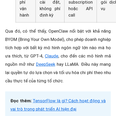
phí
cài đặt,
subscription
gói dịc
vận
không phí
hoặc API
vụ
hành
định kỳ
call
Qua đó, có thể thấy, OpenClaw nổi bật với khả năng
BYOM (Bring Your Own Model), cho phép doanh nghiệp
tích hợp với bất kỳ mô hình ngôn ngữ lớn nào mà họ
ưa thích, từ GPT-4,
Claude
, cho đến các mô hình mã
nguồn mở như
DeepSeek
hay LLaMA. Điều này mang
lại quyền tự do lựa chọn và tối ưu hóa chi phí theo nhu
cầu thực tế của từng tổ chức.
Đọc thêm:
TensorFlow là gì? Cách hoạt động và
vai trò trong phát triển AI hiện đại