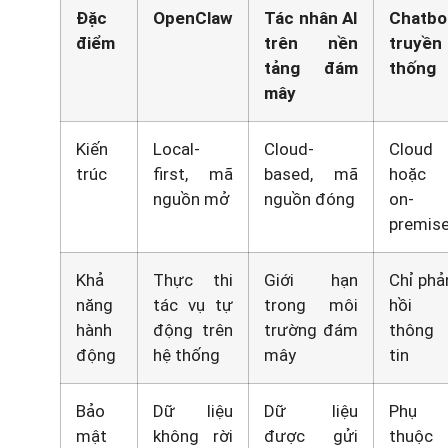
Đặc
OpenClaw
Tác nhân AI
Chatbo
điểm
trên nền
truyền
tảng đám
thống
mây
Kiến
Local-
Cloud-
Cloud
trúc
first, mã
based, mã
hoặc
nguồn mở
nguồn đóng
on-
premis
Khả
Thực thi
Giới hạn
Chỉ phả
năng
tác vụ tự
trong môi
hồi
hành
động trên
trường đám
thông
động
hệ thống
mây
tin
Bảo
Dữ liệu
Dữ liệu
Phụ
mật
không rời
được gửi
thuộc