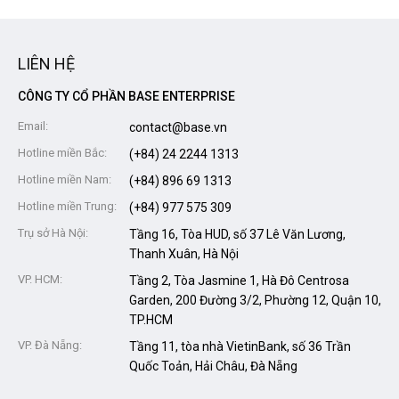
LIÊN HỆ
CÔNG TY CỔ PHẦN BASE ENTERPRISE
Email:
contact@base.vn
Hotline miền Bắc:
(+84) 24 2244 1313
Hotline miền Nam:
(+84) 896 69 1313
Hotline miền Trung:
(+84) 977 575 309
Trụ sở Hà Nội:
Tầng 16, Tòa HUD, số 37 Lê Văn Lương,
Thanh Xuân, Hà Nội
VP. HCM:
Tầng 2, Tòa Jasmine 1, Hà Đô Centrosa
Garden, 200 Đường 3/2,
Phường 12, Quận 10,
TP.HCM
VP. Đà Nẵng:
Tầng 11, tòa nhà VietinBank, số 36 Trần
Quốc Toản, Hải Châu,
Đà Nẵng