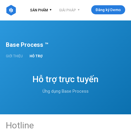
Đăng ký Demo
SẢN PHẨM
GIẢI PHÁP
Base Process ™
GIỚI THIỆU
HỖ TRỢ
Hỗ trợ trực tuyến
Ứng dụng Base Process
Hotline