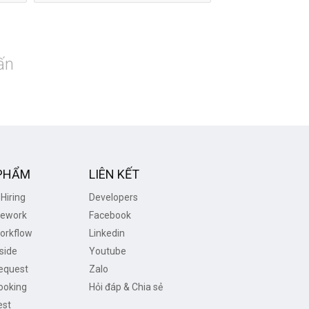
ấn
PHẨM
LIÊN KẾT
Hiring
Developers
ework
Facebook
orkflow
Linkedin
side
Youtube
equest
Zalo
ooking
Hỏi đáp & Chia sẻ
est