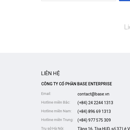
L
LIÊN HỆ
CÔNG TY CỔ PHẦN BASE ENTERPRISE
Email:
contact@base.vn
Hotline miền Bắc:
(+84) 24 2244 1313
Hotline miền Nam:
(+84) 896 69 1313
Hotline miền Trung:
(+84) 977 575 309
Trụ sở Hà Nội:
Tầng 16, Tòa HUD, số 37 Lê 