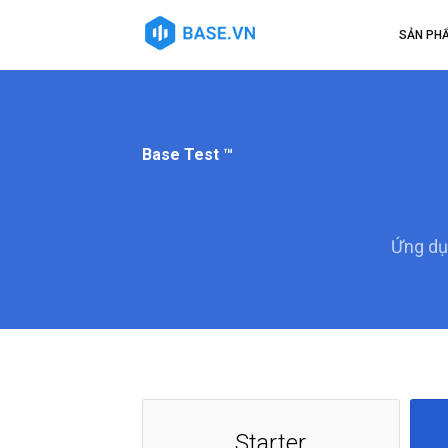
SẢN PH
Base Test ™
Ứng dụn
Starter