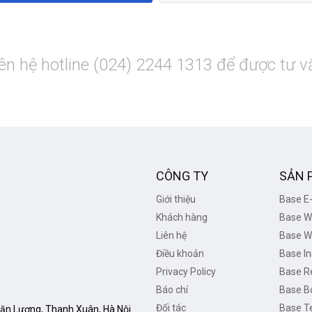
iên hệ hotline (024) 2244 1313 để được tư v
CÔNG TY
SẢN 
Giới thiệu
Base E-
Khách hàng
Base W
Liên hệ
Base W
Điều khoản
Base In
Privacy Policy
Base R
Báo chí
Base B
Đối tác
Base T
Văn Lương, Thanh Xuân, Hà Nội