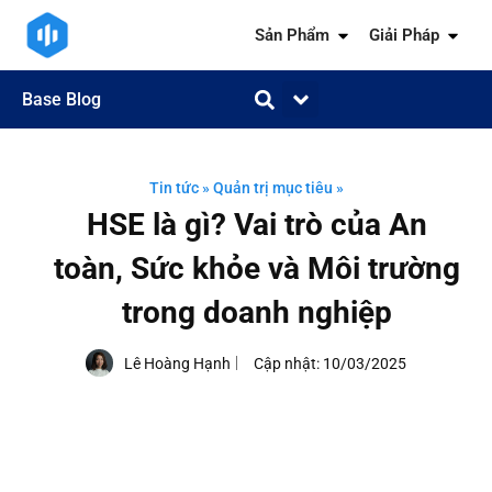
Sản Phẩm
Giải Pháp
Base Blog
Quản trị công việc
Quản trị khách hàng
Quản trị nhân sự
Quản trị tài chính
Kiến thức ngành
Tin tức
»
Quản trị mục tiêu
»
HSE là gì? Vai trò của An
toàn, Sức khỏe và Môi trường
trong doanh nghiệp
Lê Hoàng Hạnh
Cập nhật:
10/03/2025