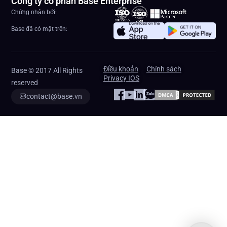
Công ty cổ phần Base Enterprise
Chứng nhận bởi:
Base đã có mặt trên:
Điều khoản
Chính sách
Base © 2017 All Rights
Privacy IOS
reserved
contact@base.vn