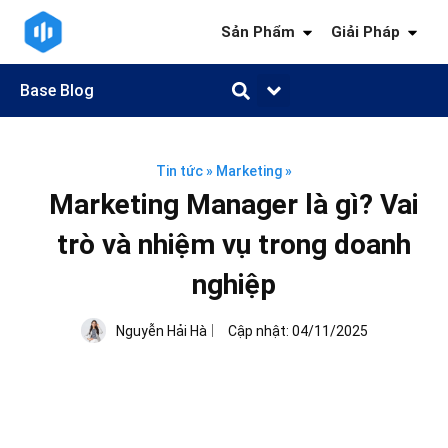
Sản Phẩm
Giải Pháp
Base Blog
Quản trị công việc
Quản trị khách hàng
Quản trị nhân sự
Quản trị tài chính
Kiến thức ngành
Tin tức
»
Marketing
»
Marketing Manager là gì? Vai
trò và nhiệm vụ trong doanh
nghiệp
Nguyễn Hải Hà
Cập nhật:
04/11/2025