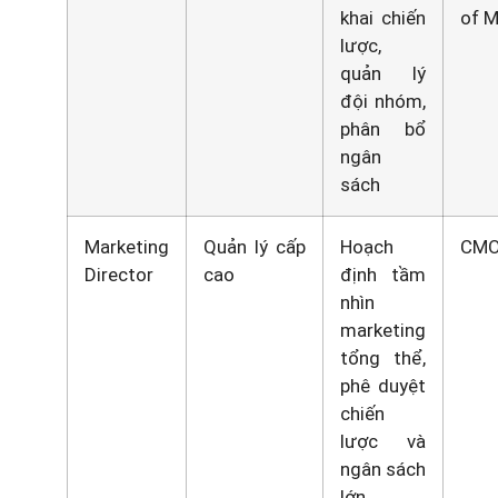
khai chiến
of M
lược,
quản lý
đội nhóm,
phân bổ
ngân
sách
Marketing
Quản lý cấp
Hoạch
CMO
Director
cao
định tầm
nhìn
marketing
tổng thể,
phê duyệt
chiến
lược và
ngân sách
lớn