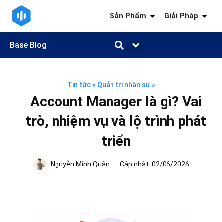
Sản Phẩm
Giải Pháp
Base Blog
Quản trị công việc
Quản trị khách hàng
Quản trị nhân sự
Quản trị tài chính
Kiến thức ngành
Tin tức
»
Quản trị nhân sự
»
Account Manager là gì? Vai
trò, nhiệm vụ và lộ trình phát
triển
Nguyễn Minh Quân
Cập nhật:
02/06/2026