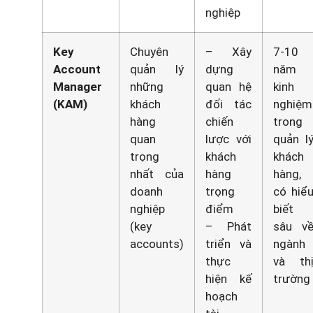
nghiệp
Key
Chuyên
– Xây
7-10
Account
quản lý
dựng
năm
Manager
những
quan hệ
kinh
(KAM)
khách
đối tác
nghiệm
hàng
chiến
trong
quan
lược với
quản l
trọng
khách
khách
nhất của
hàng
hàng,
doanh
trọng
có hiể
nghiệp
điểm
biết
(key
– Phát
sâu v
accounts)
triển và
ngành
thực
và th
hiện kế
trường
hoạch