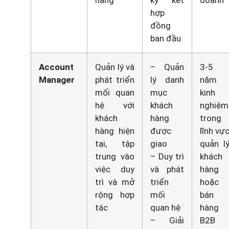
hợp
đồng
ban đầu
Account
Quản lý và
– Quản
3-5
Manager
phát triển
lý danh
năm
mối quan
mục
kinh
hệ với
khách
nghiệm
khách
hàng
trong
hàng hiện
được
lĩnh vự
tại, tập
giao
quản l
trung vào
– Duy trì
khách
việc duy
và phát
hàng
trì và mở
triển
hoặc
rộng hợp
mối
bán
tác
quan hệ
hàng
– Giải
B2B