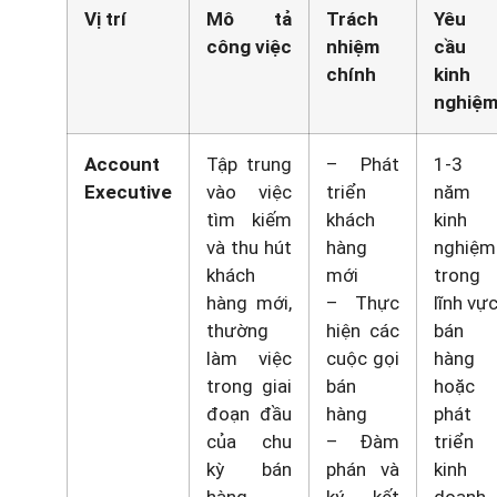
Vị trí
Mô tả
Trách
Yêu
công việc
nhiệm
cầu
chính
kinh
nghiệ
Account
Tập trung
– Phát
1-3
Executive
vào việc
triển
năm
tìm kiếm
khách
kinh
và thu hút
hàng
nghiệm
khách
mới
trong
hàng mới,
– Thực
lĩnh vự
thường
hiện các
bán
làm việc
cuộc gọi
hàng
trong giai
bán
hoặc
đoạn đầu
hàng
phát
của chu
– Đàm
triển
kỳ bán
phán và
kinh
hàng
ký kết
doanh