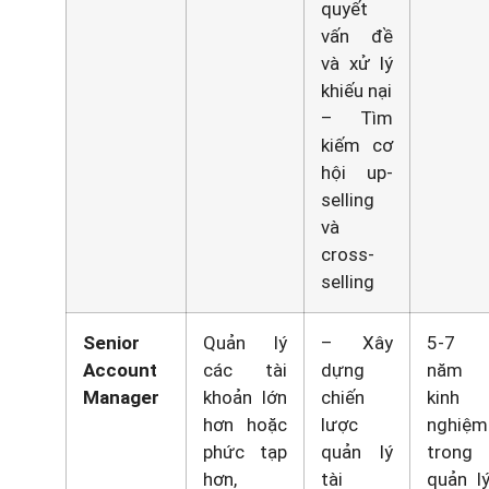
quyết
vấn đề
và xử lý
khiếu nại
– Tìm
kiếm cơ
hội up-
selling
và
cross-
selling
Senior
Quản lý
– Xây
5-7
Account
các tài
dựng
năm
Manager
khoản lớn
chiến
kinh
hơn hoặc
lược
nghiệm
phức tạp
quản lý
trong
hơn,
tài
quản l