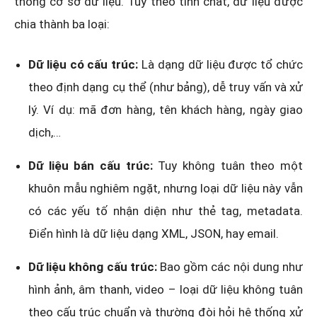
thống cơ sở dữ liệu. Tùy theo tính chất, dữ liệu được
chia thành ba loại:
Dữ liệu có cấu trúc:
Là dạng dữ liệu được tổ chức
theo định dạng cụ thể (như bảng), dễ truy vấn và xử
lý. Ví dụ: mã đơn hàng, tên khách hàng, ngày giao
dịch,…
Dữ liệu bán cấu trúc:
Tuy không tuân theo một
khuôn mẫu nghiêm ngặt, nhưng loại dữ liệu này vẫn
có các yếu tố nhận diện như thẻ tag, metadata.
Điển hình là dữ liệu dạng XML, JSON, hay email.
Dữ liệu không cấu trúc:
Bao gồm các nội dung như
hình ảnh, âm thanh, video – loại dữ liệu không tuân
theo cấu trúc chuẩn và thường đòi hỏi hệ thống xử