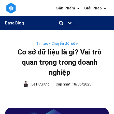
Sản Phẩm
Giải Pháp
Base Blog
Quản trị công việc
Quản trị khách hàng
Quản trị nhân sự
Quản trị tài chính
Kiến thức ngành
Tin tức
»
Chuyển đổi số
»
Cơ sở dữ liệu là gì? Vai trò
quan trọng trong doanh
nghiệp
Lê Hữu Khôi
Cập nhật:
18/06/2025