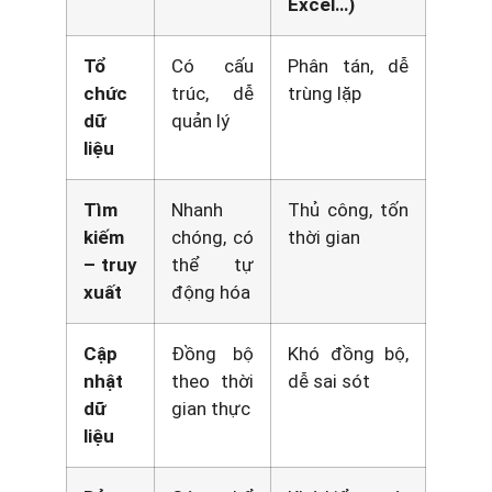
Excel…)
Tổ
Có cấu
Phân tán, dễ
chức
trúc, dễ
trùng lặp
dữ
quản lý
liệu
Tìm
Nhanh
Thủ công, tốn
kiếm
chóng, có
thời gian
– truy
thể tự
xuất
động hóa
Cập
Đồng bộ
Khó đồng bộ,
nhật
theo thời
dễ sai sót
dữ
gian thực
liệu