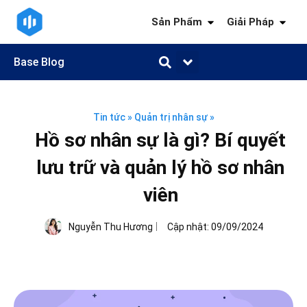
Sản Phẩm
Giải Pháp
Base Blog
Quản trị công việc
Quản trị khách hàng
Quản trị nhân sự
Quản trị tài chính
Kiến thức ngành
Tin tức
»
Quản trị nhân sự
»
Hồ sơ nhân sự là gì? Bí quyết
lưu trữ và quản lý hồ sơ nhân
viên
Nguyễn Thu Hương
Cập nhật:
09/09/2024