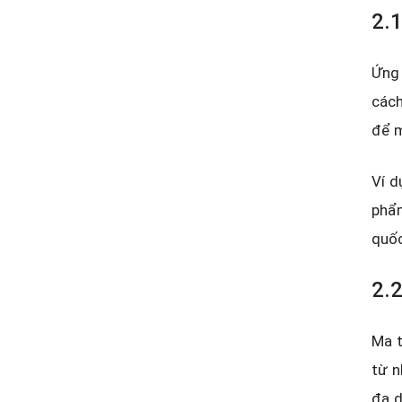
2.1
Ứng 
cách
để m
Ví d
phẩm
quốc
2.2
Ma t
từ n
đa d