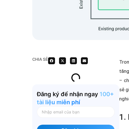
CHIA SẺ
Tron
tăng
– ch
sẽ g
Đăng ký để nhận ngay
100+
nghi
tài liệu miễn phí
1.