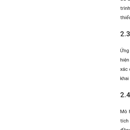
trìn
thiểu
2.3
Ứng 
hiện
xác 
khai
2.4
Mô h
tích