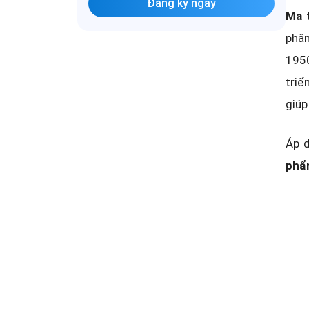
Đăng ký ngay
Ma 
phân
1950
triể
giúp
Áp d
phẩm