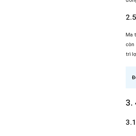
đồng
2.5
Ma t
còn 
trì 
Đ
3.
3.1