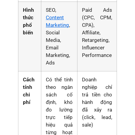
Hình
SEO,
Paid Ads
thức
Content
(CPC, CPM,
phổ
Marketing
,
CPA),
biến
Social
Affiliate,
Media,
Retargeting,
Email
Influencer
Marketing,
Performance
Ads
Cách
Có thể tính
Doanh
tính
theo ngân
nghiệp chỉ
chi
sách cố
trả tiền cho
phí
định, khó
hành động
đo lường
đã xảy ra
trực tiếp
(click, lead,
hiệu quả
sale)
từng hoạt