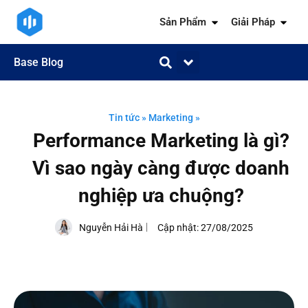
Sản Phẩm
Giải Pháp
Base Blog
Quản trị công việc
Quản trị khách hàng
Quản trị nhân sự
Quản trị tài chính
Kiến thức ngành
Tin tức
»
Marketing
»
Performance Marketing là gì?
Vì sao ngày càng được doanh
nghiệp ưa chuộng?
Nguyễn Hải Hà
Cập nhật:
27/08/2025