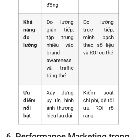
động
Khả
Đo lường
Đo lường
năng
gián tiếp,
trực tiếp,
đo
tập trung
minh bạch
lường
nhiều vào
theo số liệu
brand
và ROI cụ thể
awareness
và traffic
tổng thể
Ưu
Xây dựng
Kiểm soát
điểm
uy tín, hình
chi phí, dễ tối
nổi
ảnh thương
ưu, ROI rõ
bật
hiệu lâu dài
ràng
6. Performance Marketing trong