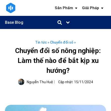
Sản Phẩm
Giải Pháp
Base Blog
Quản trị công việc
Quản trị khách hàng
Quản trị nhân sự
Quản trị tài chính
Kiến thức ngành
Tin tức
»
Chuyển đổi số
»
Chuyển đổi số nông nghiệp:
Làm thế nào để bắt kịp xu
hướng?
Nguyễn Thu Huệ
Cập nhật:
15/11/2024