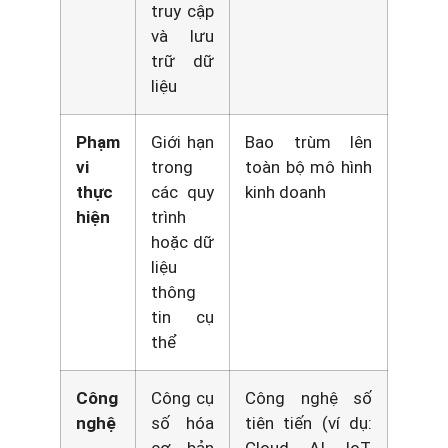
truy cập
và lưu
trữ dữ
liệu
Phạm
Giới hạn
Bao trùm lên
vi
trong
toàn bộ mô hình
thực
các quy
kinh doanh
hiện
trình
hoặc dữ
liệu
thông
tin cụ
thể
Công
Công cụ
Công nghệ số
nghệ
số hóa
tiên tiến (ví dụ: