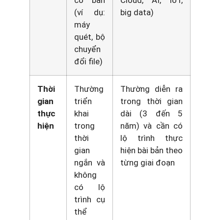
cơ bản
Cloud, AI, IoT,
(ví dụ:
big data)
máy
quét, bộ
chuyển
đổi file)
Thời
Thường
Thường diễn ra
gian
triển
trong thời gian
thực
khai
dài (3 đến 5
hiện
trong
năm) và cần có
thời
lộ trình thực
gian
hiện bài bản theo
ngắn và
từng giai đoạn
không
có lộ
trình cụ
thể