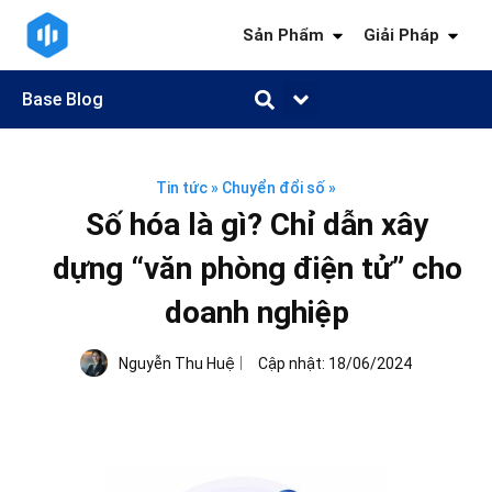
Sản Phẩm
Giải Pháp
Base Blog
Quản trị công việc
Quản trị khách hàng
Quản trị nhân sự
Quản trị tài chính
Kiến thức ngành
Tin tức
»
Chuyển đổi số
»
Số hóa là gì? Chỉ dẫn xây
dựng “văn phòng điện tử” cho
doanh nghiệp
Nguyễn Thu Huệ
Cập nhật:
18/06/2024