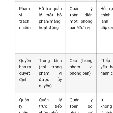
Phạm
Hỗ trợ quản
Quản lý
Hỗ trợ
vi
lý một bộ
toàn diện
chín
trách
phận/mảng
một phòng
lãnh
nhiệm
hoạt động
ban/đơn vị
cấp c
Quyền
Trung bình
Cao (trong
Thấp
hạn ra
(chỉ trong
phạm vi
yếu h
quyết
phạm vi
phòng ban)
hành c
định
được ủy
quyền)
Quản
Quản lý
Quản lý
Ít 
lý
trực tiếp
toàn bộ
không
nhân
nhóm nhỏ
nhân sự
lý nhâ