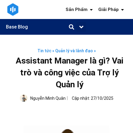
Sản Phẩm
Giải Pháp
Base Blog
Quản trị công việc
Quản trị khách hàng
Quản trị nhân sự
Quản trị tài chính
Kiến thức ngành
Tin tức
»
Quản lý và lãnh đạo
»
Assistant Manager là gì? Vai
trò và công việc của Trợ lý
Quản lý
Nguyễn Minh Quân
Cập nhật:
27/10/2025