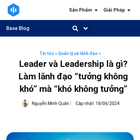
Sản Phẩm
Giải Pháp
Base Blog
Quản trị công việc
Quản trị khách hàng
Quản trị nhân sự
Quản trị tài chính
Kiến thức ngành
Tin tức
»
Quản lý và lãnh đạo
»
Leader và Leadership là gì?
Làm lãnh đạo “tưởng không
khó” mà “khó không tưởng”
Nguyễn Minh Quân
Cập nhật:
18/06/2024