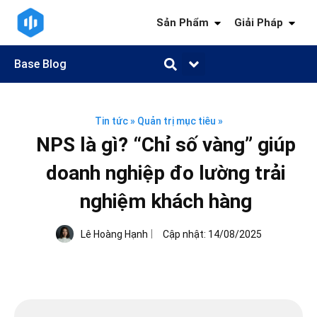
Sản Phẩm
Giải Pháp
Base Blog
Quản trị công việc
Quản trị khách hàng
Quản trị nhân sự
Quản trị tài chính
Kiến thức ngành
Tin tức
»
Quản trị mục tiêu
»
NPS là gì? “Chỉ số vàng” giúp
doanh nghiệp đo lường trải
nghiệm khách hàng
Lê Hoàng Hạnh
Cập nhật:
14/08/2025