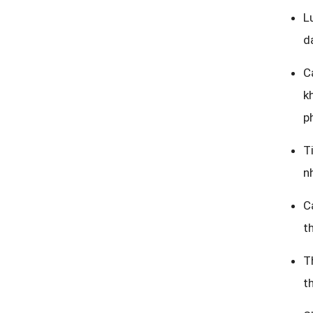
L
d
C
k
p
T
n
C
t
T
t