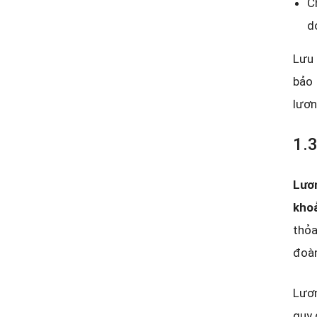
C
d
Lưu 
bảo 
lươn
1.3
Lươn
khoả
thỏa
đoàn
Lươn
quy 