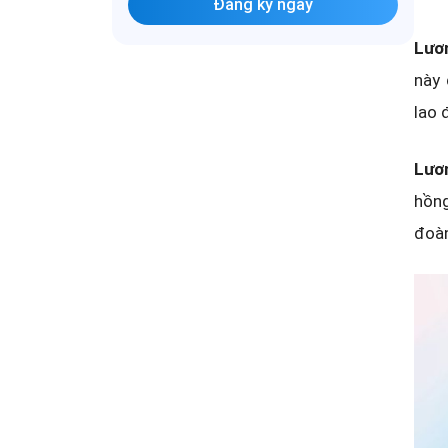
Đăng ký ngay
Lươ
này 
lao 
Lươ
hồng
đoàn