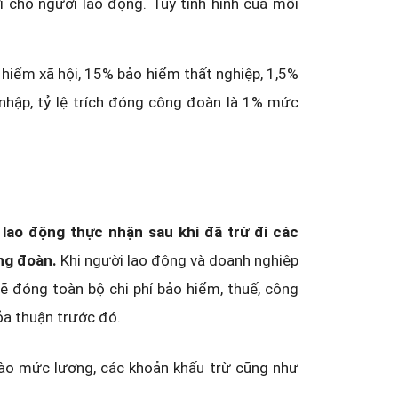
 cho người lao động. Tùy tình hình của mỗi
 hiểm xã hội, 15% bảo hiểm thất nghiệp, 1,5%
u nhập, tỷ lệ trích đóng công đoàn là 1% mức
 lao động thực nhận sau khi đã trừ đi các
ng đoàn.
Khi người lao động và doanh nghiệp
sẽ đóng toàn bộ chi phí bảo hiểm, thuế, công
ỏa thuận trước đó.
vào mức lương, các khoản khấu trừ cũng như