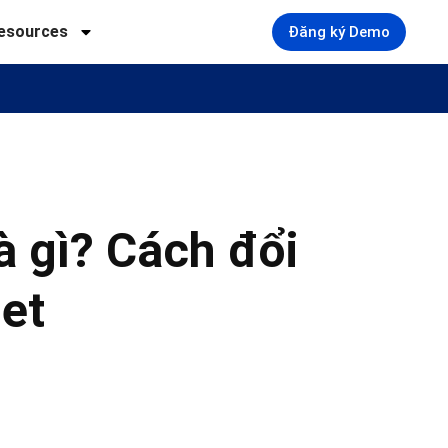
esources
Đăng ký Demo
à gì? Cách đổi
et