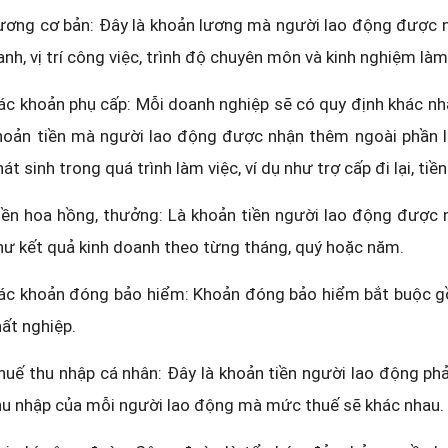
ương cơ bản: Đây là khoản lương mà người lao động được n
anh, vị trí công việc, trình độ chuyên môn và kinh nghiệm làm
ác khoản phụ cấp: Mỗi doanh nghiệp sẽ có quy định khác nha
hoản tiền mà người lao động được nhận thêm ngoài phần lư
hát sinh trong quá trình làm việc, ví dụ như trợ cấp đi lại, ti
iền hoa hồng, thưởng: Là khoản tiền người lao động được 
hư kết quả kinh doanh theo từng tháng, quý hoặc năm.
ác khoản đóng bảo hiểm: Khoản đóng bảo hiểm bắt buộc gồ
hất nghiệp.
huế thu nhập cá nhân: Đây là khoản tiền người lao động ph
hu nhập của mỗi người lao động mà mức thuế sẽ khác nhau.