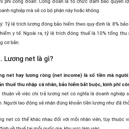
hi phí công đoàn: Công đoàn là tổ chức đảm bảo quyền lợi
oanh nghiệp mà sẽ có bộ phận này hoặc không.
ý: Tỷ lệ trích lương đóng bảo hiểm theo quy định là: 8% bảo
hiểm y tế. Ngoài ra, tỷ lệ trích đóng thuế là 10% tổng th
g cơ bản.
. Lương net là gì?
g net hay lương ròng (net income) là số tiền mà người
n thuế thu nhập cá nhân, bảo hiểm bắt buộc, kinh phí cô
 thuận về việc chi trả lương net có nghĩa là doanh nghiệp 
. Người lao động sẽ nhận đúng khoản tiền lương như đã th
g net có thể khác nhau đối với mỗi nhân viên, tùy thuộc 
định về thuế tại mỗi quốc gia, khu vực làm việc.