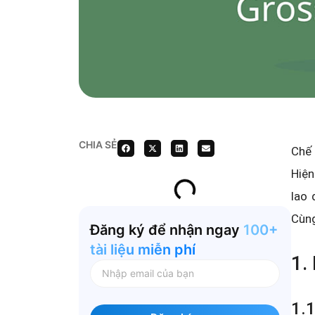
CHIA SẺ
Chế 
Hiện
lao
Cùng
Đăng ký để nhận ngay
100+
tài liệu miễn phí
1.
1.1