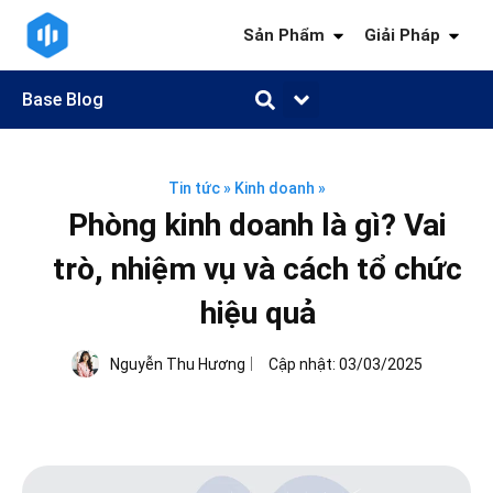
Sản Phẩm
Giải Pháp
Base Blog
Quản trị công việc
Quản trị khách hàng
Quản trị nhân sự
Quản trị tài chính
Kiến thức ngành
Tin tức
»
Kinh doanh
»
Phòng kinh doanh là gì? Vai
trò, nhiệm vụ và cách tổ chức
hiệu quả
Nguyễn Thu Hương
Cập nhật:
03/03/2025