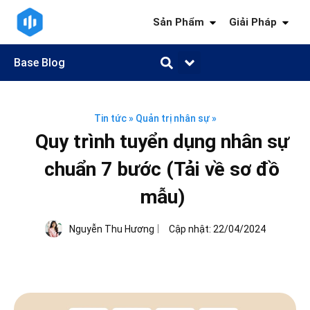
Sản Phẩm
Giải Pháp
Base Blog
Quản trị công việc
Quản trị khách hàng
Quản trị nhân sự
Quản trị tài chính
Kiến thức ngành
Tin tức
»
Quản trị nhân sự
»
Quy trình tuyển dụng nhân sự
chuẩn 7 bước (Tải về sơ đồ
mẫu)
Nguyễn Thu Hương
Cập nhật:
22/04/2024